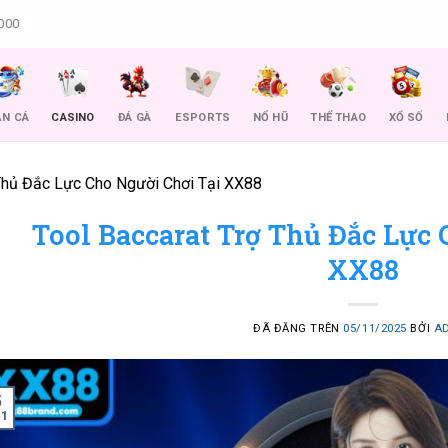
 000
ẮN CÁ
CASINO
ĐÁ GÀ
ESPORTS
NỔ HŨ
THỂ THAO
XỔ SỐ
 Thủ Đắc Lực Cho Người Chơi Tại XX88
Tool Baccarat Trợ Thủ Đắc Lực 
XX88
ĐÃ ĐĂNG TRÊN
05/11/2025
BỞI
A
5
11