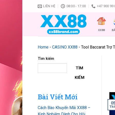
Chuyển
LIÊN HỆ
08:00 - 17:00
+47 900 99
đến
nội
dung
XX88
B
Home
-
CASINO XX88
-
Tool Baccarat Trợ
Tìm kiếm
TÌM
KIẾM
Bài Viết Mới
0
Th
Cách Bào Khuyến Mãi XX88 –
Kinh Nghiệm Dành Cho Hội