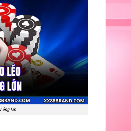
thắng lớn