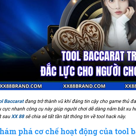
ol Baccarat
đang trở thành vũ khí đáng tin cậy cho game thủ đ
u cực nhanh công cụ này giúp người chơi dễ dàng nắm bắt xu hư
t sau
XX 88
sẽ chia sẻ tất tần tật thông tin về tool hack này.
hám phá cơ chế hoạt động của tool b