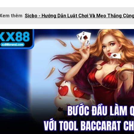
Xem thêm
Sicbo - Hướng Dẫn Luật Chơi Và Mẹo Thắng Cùn