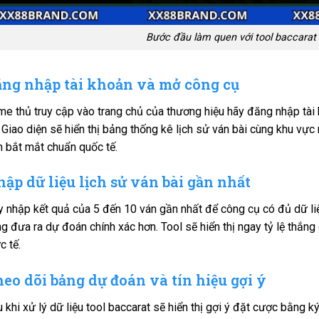
Bước đầu làm quen với tool baccarat 
ng nhập tài khoản và mở công cụ
e thủ truy cập vào trang chủ của thương hiệu hãy đăng nhập tài
 Giao diện sẽ hiển thị bảng thống kê lịch sử ván bài cùng khu vực 
 bắt mắt chuẩn quốc tế.
ập dữ liệu lịch sử ván bài gần nhất
 nhập kết quả của 5 đến 10 ván gần nhất để công cụ có đủ dữ liệu
g đưa ra dự đoán chính xác hơn. Tool sẽ hiển thị ngay tỷ lệ thắng 
c tế.
eo dõi bảng dự đoán và tín hiệu gợi ý
 khi xử lý dữ liệu tool baccarat sẽ hiển thị gợi ý đặt cược bằng 