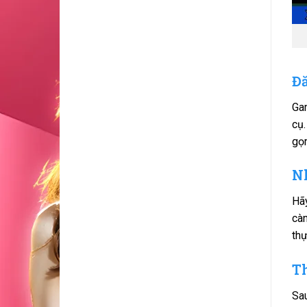
Đă
Gam
cụ.
gọn
Nh
Hãy
càn
thự
Th
Sau