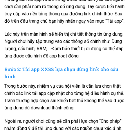
chơi cần phải nắm rõ thông số ứng dụng. Tay cược tiến hành
truy cập vào nền tảng thông qua đường link chính thức. Sau
đó trên đầu trang chủ bạn hãy nhấn ngay vào mục “Tải app”.
Lúc này trên màn hình sẽ hiển thị chi tiết thông tin ứng dụng.
Người chơi hãy tập trung vào các thông số chính như: Dung
lượng, cấu hình, RAM,… Đảm bảo thiết bị di động có thể đáp
ứng được cấu hình để app hoạt động.
Bước 2: Tải app XX88 lựa chọn đúng link cho cấu
hình
Trong bước này, nhiệm vụ của hội viên là cần lựa chọn thật
chính xác link tải app cập nhật cho từng hệ điều hành cụ thể.
Tránh trường hợp chọn sai khiến bet thủ không thể vào được
ứng dụng dù download thành công.
Ngoài ra, người chơi cũng sẽ cần phải lựa chọn “Cho phép”
nhằm đồng ý để tải ứng dụng với các nguồn chưa xác định.