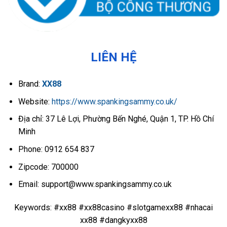
LIÊN HỆ
Brand:
XX88
Website:
https://www.spankingsammy.co.uk/
Địa chỉ: 37 Lê Lợi, Phường Bến Nghé, Quận 1, TP. Hồ Chí
Minh
Phone: 0912 654 837
Zipcode: 700000
Email:
support@www.spankingsammy.co.uk
Keywords: #xx88 #xx88casino #slotgamexx88 #nhacai
xx88 #dangkyxx88