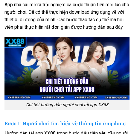
App nhà cái mở ra trải nghiệm cá cược thuận tiện mọi lúc cho
người chơi. Để có thể thực hiện download ứng dụng về với
thiết bị di động của mình. Các bước thao tác cụ thể mà hội
viên phải thực hiện rất đơn giản được hướng dẫn sau đây.
Chi tiết hướng dẫn người chơi tải app XX88
Bước 1: Người chơi tìm hiểu về thông tin ứng dụng
Hướng dẫn tải app XX88 trong bước đầu tiên yêu cầu người