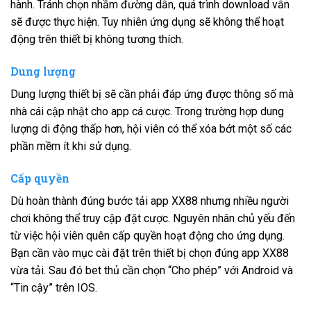
hành. Tránh chọn nhầm đường dẫn, quá trình download vẫn
sẽ được thực hiện. Tuy nhiên ứng dụng sẽ không thể hoạt
động trên thiết bị không tương thích.
Dung lượng
Dung lượng thiết bị sẽ cần phải đáp ứng được thông số mà
nhà cái cập nhật cho app cá cược. Trong trường hợp dung
lượng di động thấp hơn, hội viên có thể xóa bớt một số các
phần mềm ít khi sử dụng.
Cấp quyền
Dù hoàn thành đúng bước tải app XX88 nhưng nhiều người
chơi không thể truy cập đặt cược. Nguyên nhân chủ yếu đến
từ việc hội viên quên cấp quyền hoạt động cho ứng dụng.
Bạn cần vào mục cài đặt trên thiết bị chọn đúng app XX88
vừa tải. Sau đó bet thủ cần chọn “Cho phép” với Android và
“Tin cậy” trên IOS.