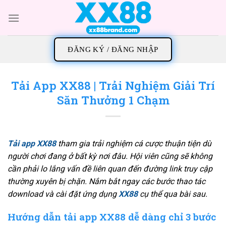
Chuyển
đến
nội
dung
ĐĂNG KÝ / ĐĂNG NHẬP
Tải App XX88 | Trải Nghiệm Giải Trí
Săn Thưởng 1 Chạm
Tải app XX88
tham gia trải nghiệm cá cược thuận tiện dù
người chơi đang ở bất kỳ nơi đâu. Hội viên cũng sẽ không
cần phải lo lắng vấn đề liên quan đến đường link truy cập
thường xuyên bị chặn. Nắm bắt ngay các bước thao tác
download và cài đặt ứng dụng
XX88
cụ thể qua bài sau.
Hướng dẫn tải app XX88 dễ dàng chỉ 3 bước