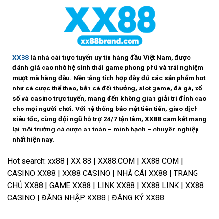
XX88
là nhà cái trực tuyến uy tín hàng đầu Việt Nam, được
đánh giá cao nhờ hệ sinh thái game phong phú và trải nghiệm
mượt mà hàng đầu. Nền tảng tích hợp đầy đủ các sản phẩm hot
như cá cược thể thao, bắn cá đổi thưởng, slot game, đá gà, xổ
số và casino trực tuyến, mang đến không gian giải trí đỉnh cao
cho mọi người chơi. Với hệ thống bảo mật tiên tiến, giao dịch
siêu tốc, cùng đội ngũ hỗ trợ 24/7 tận tâm, XX88 cam kết mang
lại môi trường cá cược an toàn – minh bạch – chuyên nghiệp
nhất hiện nay.
Hot search: xx88 | XX 88 | XX88.COM | XX88 COM |
CASINO XX88 | XX88 CASINO | NHÀ CÁI XX88 | TRANG
CHỦ XX88 | GAME XX88 | LINK XX88 | XX88 LINK | XX88
CASINO | ĐĂNG NHẬP XX88 | ĐĂNG KÝ XX88