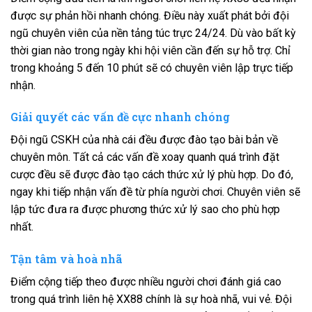
được sự phản hồi nhanh chóng. Điều này xuất phát bởi đội
ngũ chuyên viên của nền tảng túc trực 24/24. Dù vào bất kỳ
thời gian nào trong ngày khi hội viên cần đến sự hỗ trợ. Chỉ
trong khoảng 5 đến 10 phút sẽ có chuyên viên lập trực tiếp
nhận.
Giải quyết các vấn đề cực nhanh chóng
Đội ngũ CSKH của nhà cái đều được đào tạo bài bản về
chuyên môn. Tất cả các vấn đề xoay quanh quá trình đặt
cược đều sẽ được đào tạo cách thức xử lý phù hợp. Do đó,
ngay khi tiếp nhận vấn đề từ phía người chơi. Chuyên viên sẽ
lập tức đưa ra được phương thức xử lý sao cho phù hợp
nhất.
Tận tâm và hoà nhã
Điểm cộng tiếp theo được nhiều người chơi đánh giá cao
trong quá trình liên hệ XX88 chính là sự hoà nhã, vui vẻ. Đội