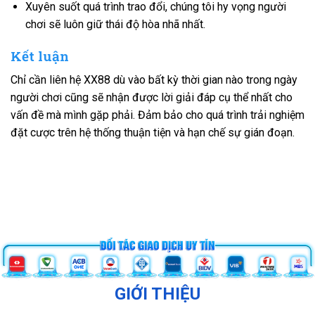
Xuyên suốt quá trình trao đổi, chúng tôi hy vọng người
chơi sẽ luôn giữ thái độ hòa nhã nhất.
Kết luận
Chỉ cần liên hệ XX88 dù vào bất kỳ thời gian nào trong ngày
người chơi cũng sẽ nhận được lời giải đáp cụ thể nhất cho
vấn đề mà mình gặp phải. Đảm bảo cho quá trình trải nghiệm
đặt cược trên hệ thống thuận tiện và hạn chế sự gián đoạn.
GIỚI THIỆU