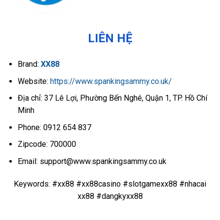
LIÊN HỆ
Brand:
XX88
Website:
https://www.spankingsammy.co.uk/
Địa chỉ: 37 Lê Lợi, Phường Bến Nghé, Quận 1, TP. Hồ Chí
Minh
Phone: 0912 654 837
Zipcode: 700000
Email:
support@www.spankingsammy.co.uk
Keywords: #xx88 #xx88casino #slotgamexx88 #nhacai
xx88 #dangkyxx88