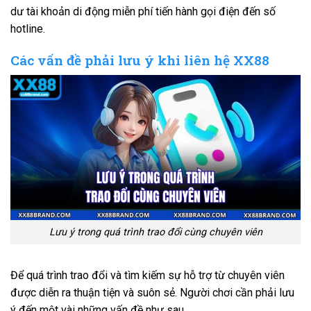
dư tài khoản di động miễn phí tiến hành gọi điện đến số
hotline.
Các vấn đề phải lưu ý khi liên hệ XX88
Lưu ý trong quá trình trao đổi cùng chuyên viên
Để quá trình trao đổi và tìm kiếm sự hỗ trợ từ chuyên viên
được diễn ra thuận tiện và suôn sẻ. Người chơi cần phải lưu
ý đến một vài những vấn đề như sau.